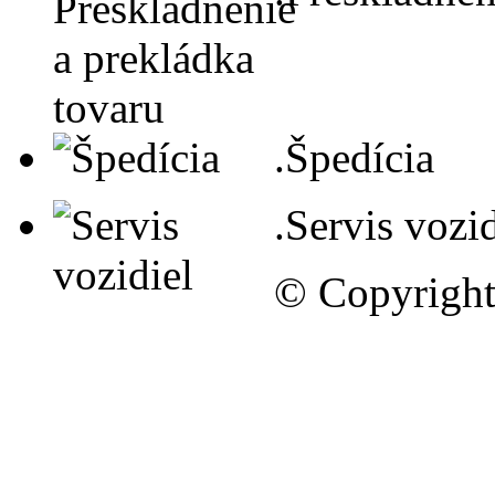
.Špedícia
.Servis vozid
© Copyrigh